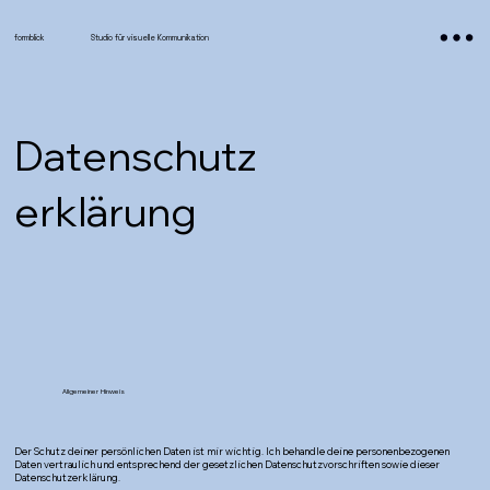
formblick
Studio für visuelle Kommunikation
Datenschutz
erklärung
Allgemeiner Hinweis
Der Schutz deiner persönlichen Daten ist mir wichtig. Ich behandle deine personenbezogenen
Daten vertraulich und entsprechend der gesetzlichen Datenschutzvorschriften sowie dieser
Datenschutzerklärung.