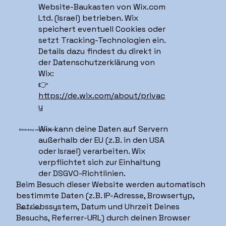
Website-Baukasten von Wix.com
Ltd. (Israel) betrieben. Wix
speichert eventuell Cookies oder
setzt Tracking-Technologien ein.
Details dazu findest du direkt in
der Datenschutzerklärung von
Wix:
👉
https://de.wix.com/about/privac
y
Wix kann deine Daten auf Servern
Einbindung von Webfonts
außerhalb der EU (z. B. in den USA
oder Israel) verarbeiten. Wix
verpflichtet sich zur Einhaltung
der DSGVO-Richtlinien.
Beim Besuch dieser Website werden automatisch
bestimmte Daten (z. B. IP-Adresse, Browsertyp,
Betriebssystem, Datum und Uhrzeit Deines
Deine Rechte
Besuchs, Referrer-URL) durch deinen Browser