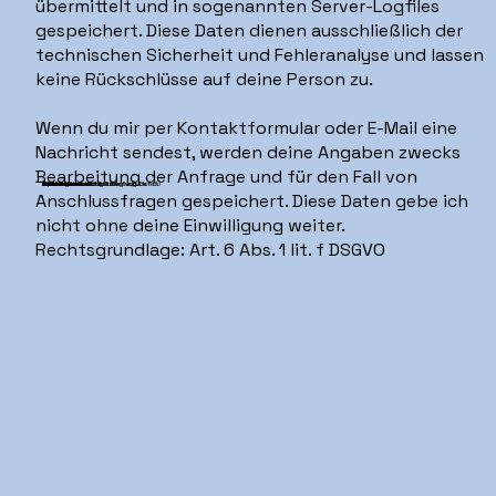
übermittelt und in sogenannten Server-Logfiles
gespeichert. Diese Daten dienen ausschließlich der
technischen Sicherheit und Fehleranalyse und lassen
keine Rückschlüsse auf deine Person zu.
Wenn du mir per Kontaktformular oder E-Mail eine
Nachricht sendest, werden deine Angaben zwecks
Bearbeitung der Anfrage und für den Fall von
Kontaktformular
Speicherdauer
Weitergabe von Daten
Datenverarbeitung außerhalb der EU
Widerrufsrecht
Beschwerderecht
Pflicht zur Bereitstellung von Daten
Automatisierte Verarbeitung
Cookies
Anschlussfragen gespeichert. Diese Daten gebe ich
nicht ohne deine Einwilligung weiter.
Rechtsgrundlage: Art. 6 Abs. 1 lit. f DSGVO