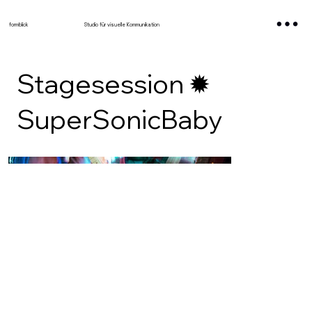
formblick
Studio für visuelle Kommunikation
Stagesession ✹
SuperSonicBaby