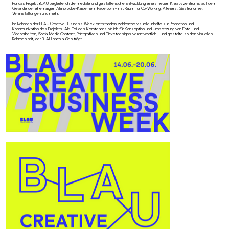
Für das Projekt BLAU begleite ich die mediale und gestalterische Entwicklung eines neuen Kreativzentrums auf dem
Gelände der ehemaligen Alanbrooke-Kaserne in Paderborn – mit Raum für Co-Working, Ateliers, Gastronomie,
Veranstaltungen und mehr.
Im Rahmen der BLAU Creative Business Week entstanden zahlreiche visuelle Inhalte zur Promotion und
Kommunikation des Projekts. Als Teil des Kernteams bin ich für Konzeption und Umsetzung von Foto- und
Videoarbeiten, Social Media Content, Printgrafiken und Ticketdesigns verantwortlich – und gestalte so den visuellen
Rahmen mit, der BLAU nach außen trägt.